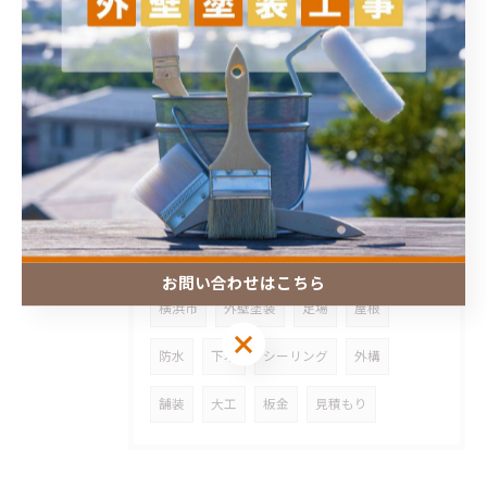
アーカイブ
ARCHIVE
2026年
タグ
TAGS
お問い合わせはこちら
横浜市
外壁塗装
足場
屋根
防水
下地
シーリング
外構
舗装
大工
板金
見積もり